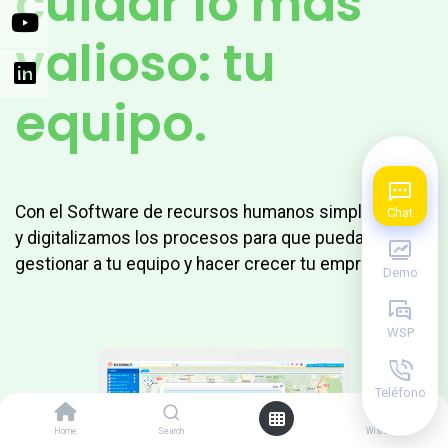
cuidar lo más
valioso: tu
equipo.
Con el Software de recursos humanos simplificamos
Chat
y digitalizamos los procesos para que puedas
gestionar a tu equipo y hacer crecer tu empresa.
Demo
WSP
Teléfono
0
Home
Search
Wishlist