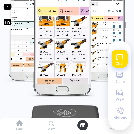
Chat
Demo
WSP
Teléfono
0
Home
Search
Wishlist